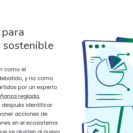
 para
 sostenible
n como el
debatido, y no como
artidas por un experto
señanza reglada
,
 después identificar
poner acciones de
ones en el ecosistema
ue se ajusten al nuevo