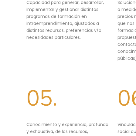
Capacidad para generar, desarrollar,
Solucion
implementar y gestionar distintos
a medida
programas de formación en
precios 
intraemprendimiento, ajustados a
que nos
distintos recursos, preferencias y/o
formació
necesidades particulares.
propuest
contacto
conocimi
públicas
05.
0
Conocimiento y experiencia, profunda
Vincula
y exhaustiva, de los recursos,
social q