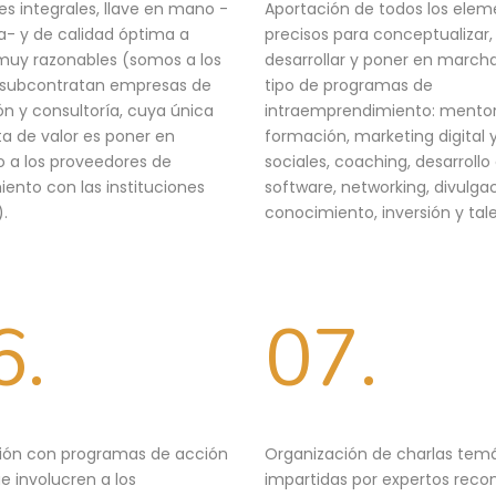
es integrales, llave en mano -
Aportación de todos los elem
- y de calidad óptima a
precisos para conceptualizar,
muy razonables (somos a los
desarrollar y poner en march
 subcontratan empresas de
tipo de programas de
n y consultoría, cuya única
intraemprendimiento: mentor
a de valor es poner en
formación, marketing digital 
 a los proveedores de
sociales, coaching, desarrollo
ento con las instituciones
software, networking, divulgac
).
conocimiento, inversión y tal
6.
07.
ción con programas de acción
Organización de charlas tem
ue involucren a los
impartidas por expertos reco